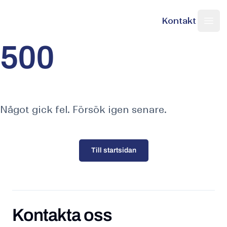
Kontakt
Nordic Web Team
Sök på sajten
Ope
500
Något gick fel. Försök igen senare.
Till startsidan
Kontakta oss
Kontakta oss