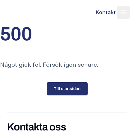
Kontakt
Nordic Web Team
Sök på sajten
Ope
500
Något gick fel. Försök igen senare.
Till startsidan
Kontakta oss
Kontakta oss