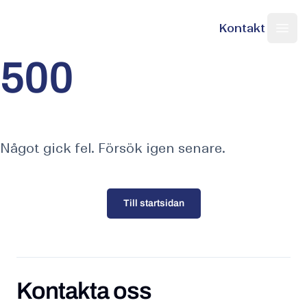
Kontakt
Nordic Web Team
Sök på sajten
Ope
500
Något gick fel. Försök igen senare.
Till startsidan
Kontakta oss
Kontakta oss