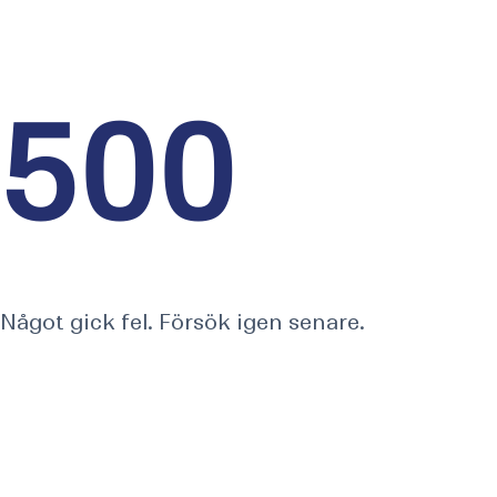
Tjänster
Nordic Web Team
500
Något gick fel. Försök igen senare.