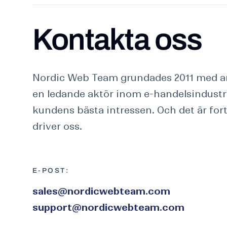
Kontakta oss
Kontakta oss
Nordic Web Team grundades 2011 med am
en ledande aktör inom e-handelsindust
kundens bästa intressen. Och det är fo
driver oss.
E-POST:
sales@nordicwebteam.com
support@nordicwebteam.com