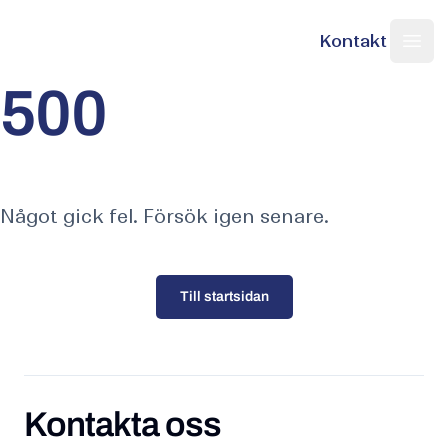
Kontakt
Nordic Web Team
Sök på sajten
Ope
500
Något gick fel. Försök igen senare.
Till startsidan
Kontakta oss
Kontakta oss