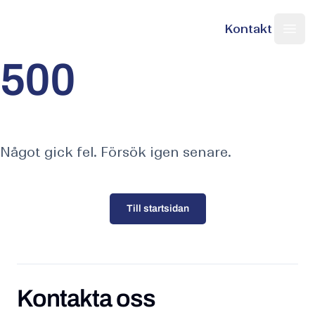
Kontakt
Nordic Web Team
Sök på sajten
Ope
500
Något gick fel. Försök igen senare.
Till startsidan
Kontakta oss
Kontakta oss