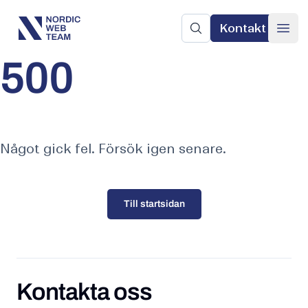
Kontakt
Nordic Web Team
Sök på sajten
Ope
500
Något gick fel. Försök igen senare.
Till startsidan
Kontakta oss
Kontakta oss