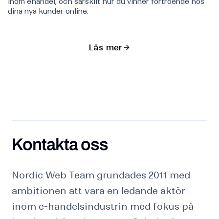
inom ehandel, och särskilt hur du vinner förtroende hos
dina nya kunder online.
Läs mer
Kontakta oss
Kontakta oss
Nordic Web Team grundades 2011 med
ambitionen att vara en ledande aktör
inom e-handelsindustrin med fokus på